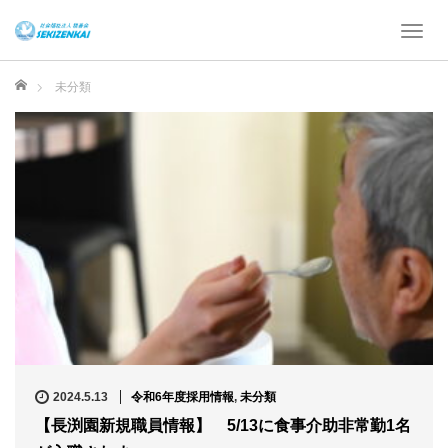
T
o
g
ホーム
未分類
g
l
e
n
a
v
i
g
a
t
i
o
n
2024.5.13
令和6年度採用情報
,
未分類
【長渕園新規職員情報】 5/13に食事介助非常勤1名